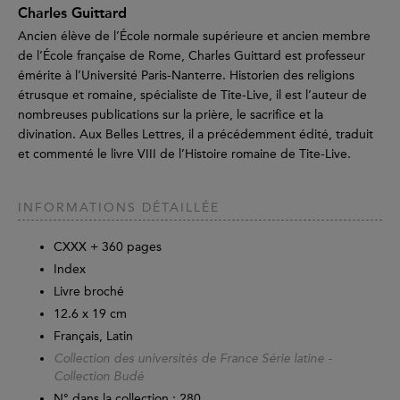
Charles Guittard
Ancien élève de l’École normale supérieure et ancien membre
de l’École française de Rome, Charles Guittard est professeur
émérite à l’Université Paris-Nanterre. Historien des religions
étrusque et romaine, spécialiste de Tite-Live, il est l’auteur de
nombreuses publications sur la prière, le sacrifice et la
divination. Aux Belles Lettres, il a précédemment édité, traduit
et commenté le livre VIII de l’Histoire romaine de Tite-Live.
INFORMATIONS DÉTAILLÉE
CXXX +
360
pages
Index
Livre broché
12.6 x 19 cm
Français, Latin
Collection des universités de France Série latine -
Collection Budé
N° dans la collection : 280