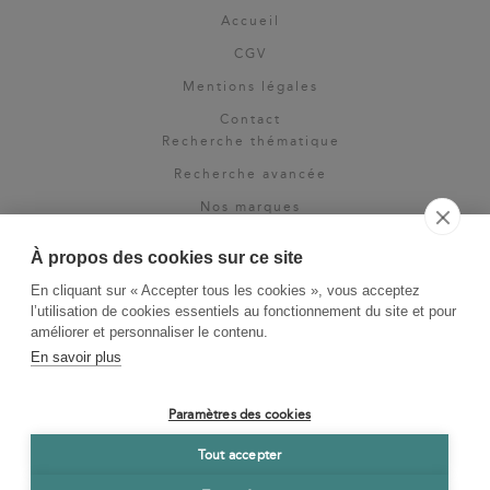
Accueil
CGV
Mentions légales
Contact
Recherche thématique
Recherche avancée
Nos marques
Rights & permissions
À propos des cookies sur ce site
Espace pro
En cliquant sur « Accepter tous les cookies », vous acceptez
Newsletter
l’utilisation de cookies essentiels au fonctionnement du site et pour
La Vie des Classiques
améliorer et personnaliser le contenu.
En savoir plus
Le Blog
Paramètres des cookies
Tout accepter