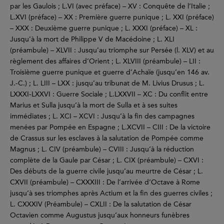
par les Gaulois ; L.VI (avec préface) – XV : Conquête de l’Italie ;
L.XVI (préface) – XX : Première guerre punique ; L. XXI (préface)
– XXX : Deuxième guerre punique ; L. XXXI (préface) – XL :
Jusqu’à la mort de Philippe V de Macédoine ; L. XLI
(préambule) – XLVII : Jusqu’au triomphe sur Persée (l. XLV) et au
règlement des affaires d’Orient ; L. XLVIII (préambule) – LII :
Troisième guerre punique et guerre d’Achaïe (jusqu’en 146 av.
J.-C.) ; L. LIII – LXX : jusqu’au tribunat de M. Livius Drusus ; L.
LXXXI-LXXVI : Guerre Sociale ; L.LXXVII – XC : Du conflit entre
Marius et Sulla jusqu’à la mort de Sulla et à ses suites
immédiates ; L. XCI – XCVI : Jusqu’à la fin des campagnes
menées par Pompée en Espagne ; L.XCVII – CIII : De la victoire
de Crassus sur les esclaves à la salutation de Pompée comme
Magnus ; L. CIV (préambule) – CVIII : Jusqu’à la réduction
complète de la Gaule par César ; L. CIX (préambule) – CXVI :
Des débuts de la guerre civile jusqu’au meurtre de César ; L.
CXVII (préambule) – CXXXIII : De l’arrivée d’Octave à Rome
jusqu’à ses triomphes après Actium et la fin des guerres civiles ;
L. CXXXIV (Préambule) – CXLII : De la salutation de César
Octavien comme Augustus jusqu’aux honneurs funèbres