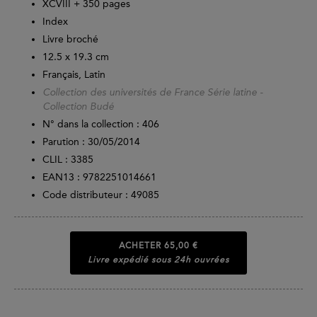
XCVIII +
350
pages
Index
Livre broché
12.5 x 19.3 cm
Français, Latin
Collection des universités de France Série latine -
Collection Budé
N° dans la collection : 406
Parution :
30/05/2014
CLIL : 3385
EAN13 :
9782251014661
Code distributeur : 49085
ACHETER
65,00 €
Livre expédié sous 24h ouvrées