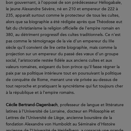
bon gouvernant, à l’opposé de son prédécesseur Héliogabale,
le jeune Alexandre Sévère, né en 210 et empereur de 222 à
235, apparaît surtout comme le protecteur de tous les cultes,
alors que sa biographie a été rédigée après que Théodose eut
fait du christianisme la religion officielle de l’empire romain en
380, au détriment progressif des cultes traditionnels. Ce n’est
pas comme le témoignage de la vie d’un empereur du IIIe
siècle qu’il convient de lire cette biographie, mais comme la
projection sur un empereur du passé des vœux d’un groupe
social, l’aristocratie restée fidèle aux anciens cultes et aux
valeurs romaines, exigeant du bon prince qu’il fasse régner la
paix par sa politique intérieure tout en poursuivant la politique
de conquête de Rome, menant une vie privée au-dessus de
tout reproche et pratiquant le syncrétisme qui fut toujours cher
à la république et à l’empire romains.
Cécile Bertrand-Dagenbach
, professeur de langue et littérature
latines à l’Université de Lorraine, docteur en Philosophie et
Lettres de l’Université de Liège, ancienne boursière de la
fondation Alexandre von Humboldt au Séminaire d’Histoire
ancienne de l’Université de Heidelberg, a consacré une grande