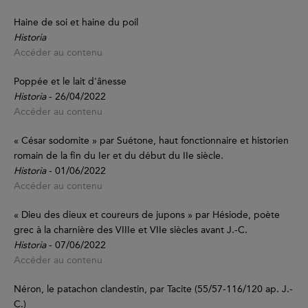
Haine de soi et haine du poil
Historia
Accéder au contenu
Poppée et le lait d'ânesse
Historia
- 26/04/2022
Accéder au contenu
« César sodomite » par Suétone, haut fonctionnaire et historien
romain de la fin du Ier et du début du IIe siècle.
Historia
- 01/06/2022
Accéder au contenu
« Dieu des dieux et coureurs de jupons » par Hésiode, poète
grec à la charnière des VIIIe et VIIe siècles avant J.-C.
Historia
- 07/06/2022
Accéder au contenu
Néron, le patachon clandestin, par Tacite (55/57-116/120 ap. J.-
C.)