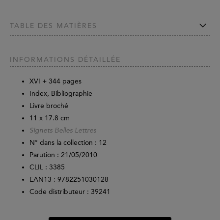
TABLE DES MATIÈRES
INFORMATIONS DÉTAILLÉE
XVI +
344
pages
Index, Bibliographie
Livre broché
11 x 17.8 cm
Signets Belles Lettres
N° dans la collection : 12
Parution :
21/05/2010
CLIL : 3385
EAN13 :
9782251030128
Code distributeur : 39241