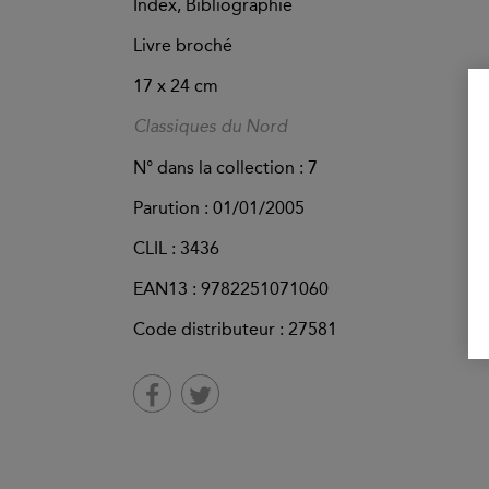
Index, Bibliographie
Livre broché
17 x 24 cm
Classiques du Nord
N° dans la collection : 7
Parution :
01/01/2005
CLIL : 3436
EAN13 :
9782251071060
Code distributeur : 27581