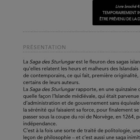
Livre broché
4
TEMPORAIREMENT I
ÊTRE PRÉVENU DE LA D
PRÉSENTATION
La
Saga des Sturlungar
est le fleuron des sagas isl
qu'elles relatent les heurs et malheurs des Islandais 
de contemporains, ce qui fait, première originalit
certains de leurs auteurs.
La
Saga des Sturlungar
rapporte, en une quinzaine d
quelle façon l’Islande médiévale, qui était parvenue
d’administration et de gouvernement sans équivalents
la sérénité qui faisaient sa force, pour finalement se 
passer sous la coupe du roi de Norvège, en 1264, pe
indépendance.
C’est à la fois une sorte de traité de politologie, 
leçon de philosophie – et c’est aussi une saga inimi