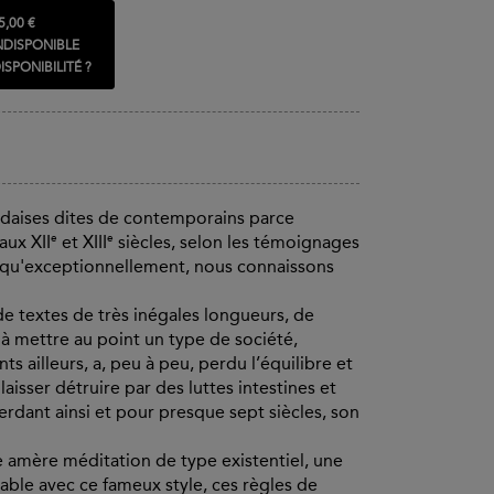
5,00 €
NDISPONIBLE
ISPONIBILITÉ ?
andaises dites de contemporains parce
e
e
aux XII
et XIII
siècles, selon les témoignages
é, qu'exceptionnellement, nous connaissons
e textes de très inégales longueurs, de
 à mettre au point un type de société,
 ailleurs, a, peu à peu, perdu l’équilibre et
laisser détruire par des luttes intestines et
rdant ainsi et pour presque sept siècles, son
une amère méditation de type existentiel, une
table avec ce fameux style, ces règles de