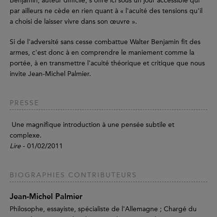
Benjamin, auteur difficile, s'offre ici sous un jour accessible qui
par ailleurs ne cède en rien quant à « l'acuité des tensions qu'il
a choisi de laisser vivre dans son œuvre ».
Si de l'adversité sans cesse combattue Walter Benjamin fit des
armes, c'est donc à en comprendre le maniement comme la
portée, à en transmettre l'acuité théorique et critique que nous
invite Jean-Michel Palmier.
PRESSE
Une magnifique introduction à une pensée subtile et
complexe.
Lire
- 01/02/2011
BIOGRAPHIES CONTRIBUTEURS
Jean-Michel Palmier
Philosophe, essayiste, spécialiste de l'Allemagne ; Chargé du