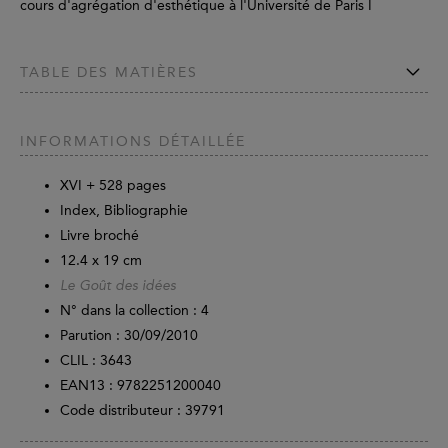
cours d'agrégation d'esthétique à l'Université de Paris I
TABLE DES MATIÈRES
INFORMATIONS DÉTAILLÉE
XVI +
528
pages
Index, Bibliographie
Livre broché
12.4 x 19 cm
Le Goût des idées
N° dans la collection : 4
Parution :
30/09/2010
CLIL : 3643
EAN13 :
9782251200040
Code distributeur : 39791