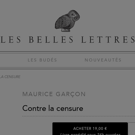
S
LES BUDÉS
NOUVEAUTÉS
LA CENSURE
MAURICE GARÇON
Contre la censure
ACHETER
19,00 €
Livre expédié sous 24h ouvrées