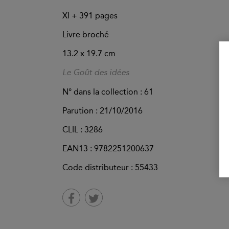
XI +
391
pages
Livre broché
13.2 x 19.7 cm
Le Goût des idées
N° dans la collection : 61
Parution :
21/10/2016
CLIL : 3286
EAN13 :
9782251200637
Code distributeur : 55433