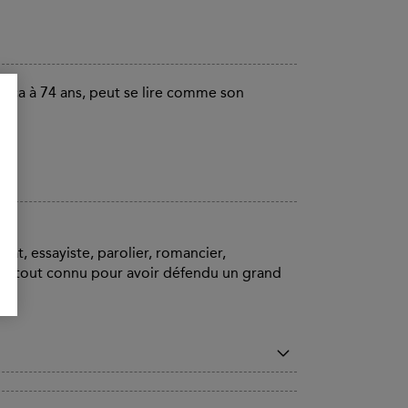
onça à 74 ans, peut se lire comme son
at, essayiste, parolier, romancier,
st surtout connu pour avoir défendu un grand