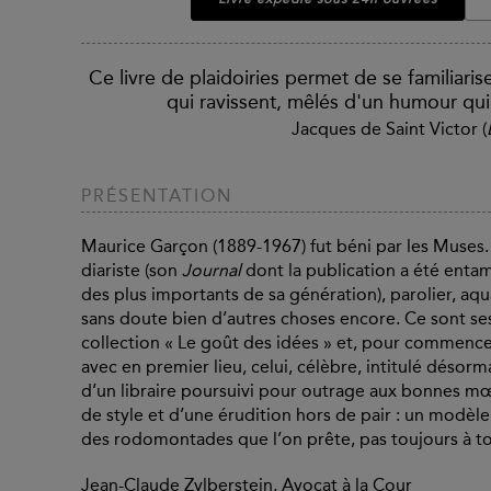
Ce livre de plaidoiries permet de se familiaris
qui ravissent, mêlés d'un humour qui
Jacques de Saint Victor (
PRÉSENTATION
Maurice Garçon (1889-1967) fut béni par les Muses. On
diariste (son
Journal
dont la publication a été entam
des plus importants de sa génération), parolier, aqua
sans doute bien d’autres choses encore. Ce sont ses
collection « Le goût des idées » et, pour commencer,
avec en premier lieu, celui, célèbre, intitulé désorm
d’un libraire poursuivi pour outrage aux bonnes m
de style et d’une érudition hors de pair : un modèl
des rodomontades que l’on prête, pas toujours à to
Jean-Claude Zylberstein, Avocat à la Cour