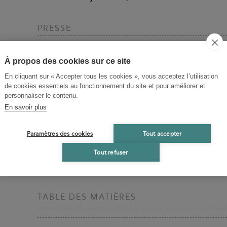
PRESSE
Son célèbre plaidoyer contre la censure, qu'il pron
À propos des cookies sur ce site
testament intellectuel.
Valeurs actuelles
- 23/03/2017
En cliquant sur « Accepter tous les cookies », vous acceptez l’utilisation
de cookies essentiels au fonctionnement du site et pour améliorer et
personnaliser le contenu.
BIOGRAPHIES CONTRIBUTEURS
En savoir plus
Maurice Garçon
Paramètres des cookies
Tout accepter
Maurice Garçon, de l'Académie française, est un avoc
aquarelliste, polygraphe et historien français. Il e
Tout refuser
nombre de causes, tant littéraires que criminelles.
TABLE DES MATIÈRES