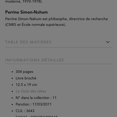
moderne, 1970-1978).
Perrine Simon-Nahum
Perrine Simon-Nahum est philosophe, directrice de recherche
(CNRS et École normale supérieure).
TABLE DES MATIÈRES
INFORMATIONS DÉTAILLÉE
304
pages
Livre broché
12.5 x 19 cm
Le Goût des idées
N° dans la collection : 11
Parution :
17/03/2011
CLIL : 3643