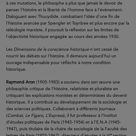
à ces mutations, le philosophe a plus que jamais le devoir de
penser l'histoire et la liberté de l'homme face à l'évènement.
Dialoguant avec Thucydide, combattant l'idée d'une fin de
l'histoire avancée par Spengler et Toynbee et plus encore par la
téléologie marxiste, il poursuit la réflexion sur les limites de
l'objectivité historique engagée au cours des années 1930.
Les
Dimensions de la conscience historique
n'ont cessé de
nourrir les débats sur l'histoire. Il demeure aujourd'hui un
ouvrage indispensable pour réfléchir à notre condition
historique.
Raymond Aron
(1905-1983) a soutenu dans son œuvre une
philosophie critique de l'histoire, relativiste et pluraliste en
critiquant les explications monistes et déterministes du devenir
historique. Il a contribué au développement de la sociologie et
des sciences politiques. Collaborant à différents journaux
(
Combat, Le Figaro, L’Express
), il fut professeur à l’Institut
d’études politiques de Paris (1945-1954) et à l’E.N.A (1945-
1947), puis titulaire de la chaire de sociologie de la Faculté des
e
lettres de Paris (1955-1967), directeur d’études à la VI
section