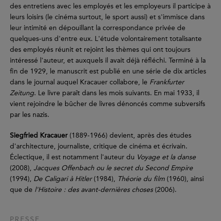
des entretiens avec les employés et les employeurs il participe à
leurs loisirs (le cinéma surtout, le sport aussi) et s'immisce dans
leur intimité en dépouillant la correspondance privée de
quelques-uns d'entre eux. L'étude volontairement totalisante
des employés réunit et rejoint les thèmes qui ont toujours
intéressé l'auteur, et auxquels il avait déjà réfléchi. Terminé à la
fin de 1929, le manuscrit est publié en une série de dix articles
dans le journal auquel Kracauer collabore, le
Frankfurter
Zeitung
. Le livre paraît dans les mois suivants. En mai 1933, il
vient rejoindre le bûcher de livres dénoncés comme subversifs
par les nazis.
Siegfried Kracauer
(1889-1966) devient, après des études
d'architecture, journaliste, critique de cinéma et écrivain.
Éclectique, il est notamment l'auteur du
Voyage et la danse
(2008),
Jacques Offenbach ou le secret du Second Empire
(1994),
De Caligari à Hitler
(1984),
Théorie du film
(1960), ainsi
que de
l'Histoire : des avant-dernières choses
(2006).
PRESSE