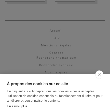
Accueil
CGV
Mentions légales
Contact
Recherche thématique
Recherche avancée
Nos marques
Rights & permissions
À propos des cookies sur ce site
Espace pro
En cliquant sur « Accepter tous les cookies », vous acceptez
Newsletter
l’utilisation de cookies essentiels au fonctionnement du site et pour
La Vie des Classiques
améliorer et personnaliser le contenu.
En savoir plus
Le Blog