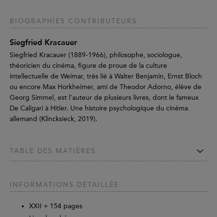
BIOGRAPHIES CONTRIBUTEURS
Siegfried Kracauer
Siegfried Kracauer (1889-1966), philosophe, sociologue,
théoricien du cinéma, figure de proue de la culture
intellectuelle de Weimar, très lié à Walter Benjamin, Ernst Bloch
ou encore Max Horkheimer, ami de Theodor Adorno, élève de
Georg Simmel, est l’auteur de plusieurs livres, dont le fameux
De Caligari à Hitler. Une histoire psychologique du cinéma
allemand (Klincksieck, 2019).
TABLE DES MATIÈRES
INFORMATIONS DÉTAILLÉE
XXII +
154
pages