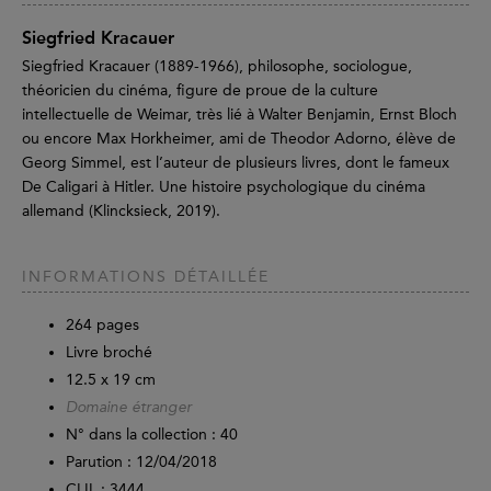
Siegfried Kracauer
Siegfried Kracauer (1889-1966), philosophe, sociologue,
théoricien du cinéma, figure de proue de la culture
intellectuelle de Weimar, très lié à Walter Benjamin, Ernst Bloch
ou encore Max Horkheimer, ami de Theodor Adorno, élève de
Georg Simmel, est l’auteur de plusieurs livres, dont le fameux
De Caligari à Hitler. Une histoire psychologique du cinéma
allemand (Klincksieck, 2019).
INFORMATIONS DÉTAILLÉE
264
pages
Livre broché
12.5 x 19 cm
Domaine étranger
N° dans la collection : 40
Parution :
12/04/2018
CLIL : 3444