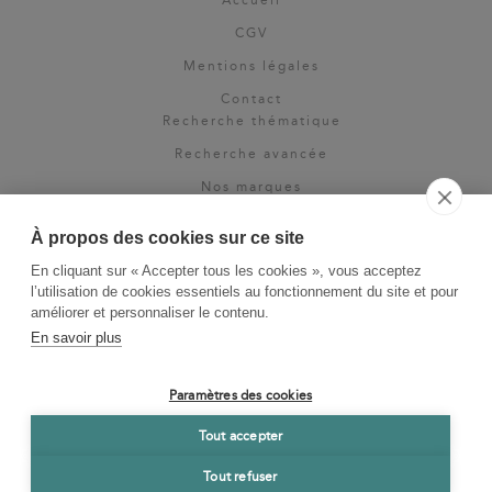
CGV
Mentions légales
Contact
Recherche thématique
Recherche avancée
Nos marques
Rights & permissions
À propos des cookies sur ce site
Espace pro
En cliquant sur « Accepter tous les cookies », vous acceptez
Newsletter
l’utilisation de cookies essentiels au fonctionnement du site et pour
La Vie des Classiques
améliorer et personnaliser le contenu.
En savoir plus
Le Blog
Paramètres des cookies
Tout accepter
Tout refuser