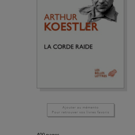
Ajouter au mémento
Pour retrouver vos livres favoris
400
pages