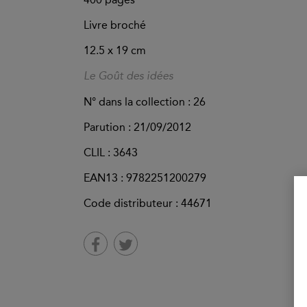
Livre broché
12.5 x 19 cm
Le Goût des idées
N° dans la collection : 26
Parution :
21/09/2012
CLIL : 3643
EAN13 :
9782251200279
Code distributeur : 44671