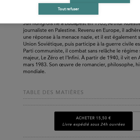
BIOGRAPHIES CONTRIBUTEURS
Tout refuser
Arthur Koestler
Juif hongrois né à Budapest en 1905, Arthur Koestle
journaliste en Palestine. Revenu en Europe, il adhè
une réponse à la menace nazie, et il est également sé
Union Soviétique, puis participe à la guerre civile
Parti communiste, il combat sans relâche le régime
majeur, Le Zéro et l'Infini. À partir de 1940, il vit 
mars 1983. Son œuvre de romancier, philosophe, hi
mondiale.
TABLE DES MATIÈRES
ACHETER
15,50 €
Livre expédié sous 24h ouvrées