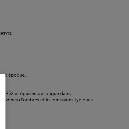
notre époque.
 en 1952 et épuisée de longue date,
es zones d'ombres et les omissions typiques