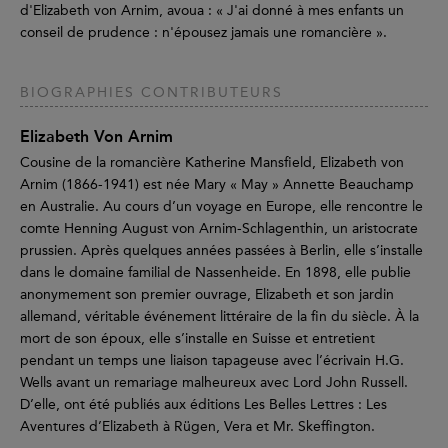
d'Elizabeth von Arnim, avoua : « J'ai donné à mes enfants un
conseil de prudence : n'épousez jamais une romancière ».
BIOGRAPHIES CONTRIBUTEURS
Elizabeth Von Arnim
Cousine de la romancière Katherine Mansfield, Elizabeth von
Arnim (1866-1941) est née Mary « May » Annette Beauchamp
en Australie. Au cours d’un voyage en Europe, elle rencontre le
comte Henning August von Arnim-Schlagenthin, un aristocrate
prussien. Après quelques années passées à Berlin, elle s’installe
dans le domaine familial de Nassenheide. En 1898, elle publie
anonymement son premier ouvrage, Elizabeth et son jardin
allemand, véritable événement littéraire de la fin du siècle. À la
mort de son époux, elle s’installe en Suisse et entretient
pendant un temps une liaison tapageuse avec l’écrivain H.G.
Wells avant un remariage malheureux avec Lord John Russell.
D’elle, ont été publiés aux éditions Les Belles Lettres : Les
Aventures d’Elizabeth à Rügen, Vera et Mr. Skeffington.