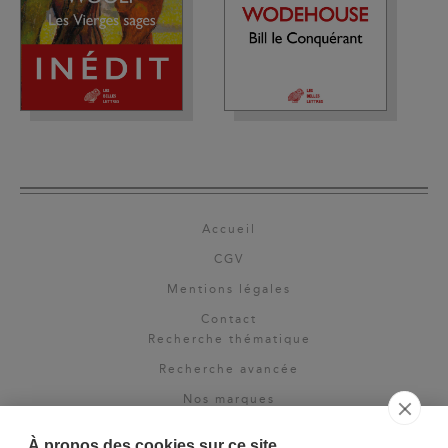
Accueil
CGV
Mentions légales
Contact
Recherche thématique
Recherche avancée
Nos marques
Rights & permissions
À propos des cookies sur ce site