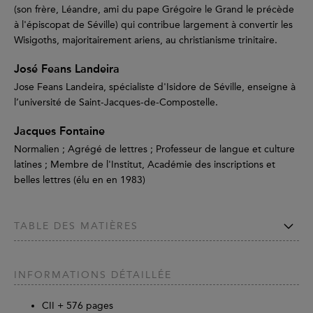
(son frère, Léandre, ami du pape Grégoire le Grand le précède
à l'épiscopat de Séville) qui contribue largement à convertir les
Wisigoths, majoritairement ariens, au christianisme trinitaire.
José Feans Landeira
Jose Feans Landeira, spécialiste d'Isidore de Séville, enseigne à
l’université de Saint-Jacques-de-Compostelle.
Jacques Fontaine
Normalien ; Agrégé de lettres ; Professeur de langue et culture
latines ; Membre de l'Institut, Académie des inscriptions et
belles lettres (élu en en 1983)
TABLE DES MATIÈRES
INFORMATIONS DÉTAILLÉE
CII +
576
pages