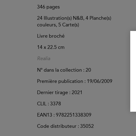
346
pages
24 Illustration(s) N&B, 4 Planche(s)
couleurs, 5 Carte(s)
Livre broché
14 x 22.5 cm
Realia
N° dans la collection : 20
Première publication : 19/06/2009
Dernier tirage :
2021
CLIL : 3378
EAN13 :
9782251338309
Code distributeur : 35052