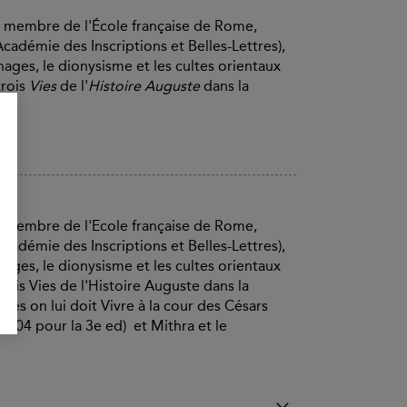
n membre de l'École française de Rome,
Académie des Inscriptions et Belles-Lettres),
phages, le dionysisme et les cultes orientaux
trois
Vies
de l'
Histoire Auguste
dans la
n membre de l'Ecole française de Rome,
Académie des Inscriptions et Belles-Lettres),
phages, le dionysisme et les cultes orientaux
rois Vies de l'Histoire Auguste dans la
res on lui doit Vivre à la cour des Césars
2004 pour la 3e ed) et Mithra et le