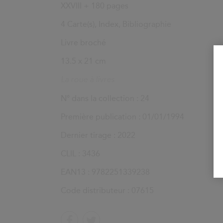
XXVIII +
180
pages
4 Carte(s), Index, Bibliographie
Livre broché
13.5 x 21 cm
La roue à livres
N° dans la collection : 24
Première publication : 01/01/1994
Dernier tirage :
2022
CLIL : 3436
EAN13 :
9782251339238
Code distributeur : 07615