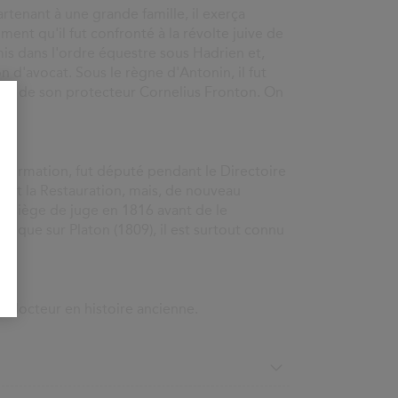
artenant à une grande famille, il exerça
ment qu'il fut confronté à la révolte juive de
mis dans l'ordre équestre sous Hadrien et,
ion d'avocat. Sous le règne d'Antonin, il fut
on de son protecteur Cornelius Fronton. On
 formation, fut député pendant le Directoire
audit la Restauration, mais, de nouveau
on siège de juge en 1816 avant de le
torique sur Platon (1809), il est surtout connu
et docteur en histoire ancienne.