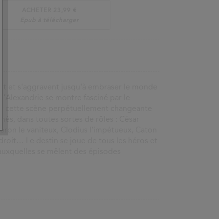
ACHETER 23,99 €
Epub à télécharger
ent et s'aggravent jusqu'à embraser le monde
d’Alexandrie se montre fasciné par le
par cette scène perpétuellement changeante
mmés, dans toutes sortes de rôles : César
éron le vaniteux, Clodius l’impétueux, Caton
droit… Le destin se joue de tous les héros et
 auxquelles se mêlent des épisodes