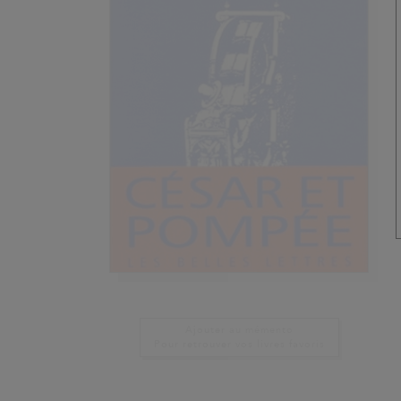
Ajouter au mémento
Pour retrouver vos livres favoris