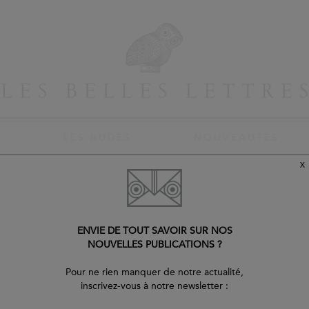
S
LES BUDÉS
NOUVEAUTÉS
X
 CIVILES À ROME - LIVRE II
APPIEN
ENVIE DE TOUT SAVOIR SUR NOS
Les Guerres civiles à Rome - Livre
NOUVELLES PUBLICATIONS ?
Pour ne rien manquer de notre actualité,
Traduction de Jean-Isaac Combes-Dounous. Introduct
inscrivez-vous à notre newsletter :