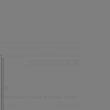
À PARAÎTRE
AGENDA
 II
ion, révision et notes de Philippe Torrens.