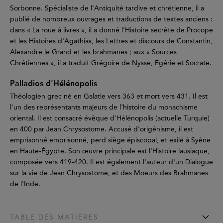
Sorbonne. Spécialiste de l'Antiquité tardive et chrétienne, il a
publié de nombreux ouvrages et traductions de textes anciens :
dans « La roue à livres », il a donné l'Histoire secrète de Procope
et les Histoires d'Agathias, les Lettres et discours de Constantin,
Alexandre le Grand et les brahmanes ; aux « Sources
Chrétiennes », il a traduit Grégoire de Nysse, Egérie et Socrate.
Palladios d'Hélénopolis
Théologien grec né en Galatie vers 363 et mort vers 431. Il est
l'un des représentants majeurs de l'histoire du monachisme
oriental. Il est consacré évêque d'Hélénopolis (actuelle Turquie)
en 400 par Jean Chrysostome. Accusé d'origénisme, il est
emprisonné emprisonné, perd siège épiscopal, et exilé à Syène
en Haute-Égypte. Son œuvre principale est l'Histoire lausiaque,
composée vers 419-420. Il est également l'auteur d'un Dialogue
sur la vie de Jean Chrysostome, et des Moeurs des Brahmanes
de l'Inde.
TABLE DES MATIÈRES