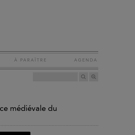
À PARAÎTRE
AGENDA
ance médiévale du