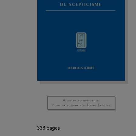
Ajouter au mémento
Pour retrouver vos livres favoris
338
pages