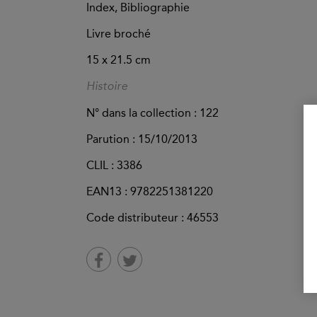
Index, Bibliographie
Livre broché
15 x 21.5 cm
Histoire
N° dans la collection : 122
Parution :
15/10/2013
CLIL : 3386
EAN13 :
9782251381220
Code distributeur : 46553