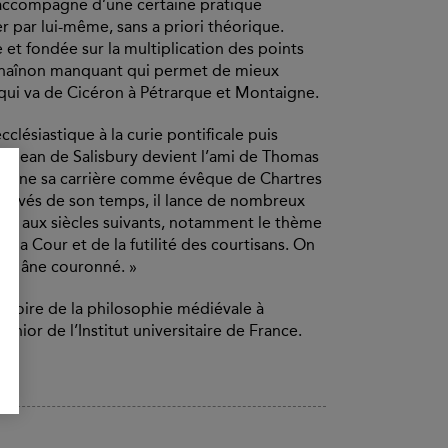
t s’accompagne d’une certaine pratique
er par lui-même, sans a priori théorique.
e et fondée sur la multiplication des points
 chaînon manquant qui permet de mieux
qui va de Cicéron à Pétrarque et Montaigne.
cclésiastique à la curie pontificale puis
, Jean de Salisbury devient l’ami de Thomas
termine sa carrière comme évêque de Chartres
cultivés de son temps, il lance de nombreux
nt aux siècles suivants, notamment le thème
 la Cour et de la futilité des courtisans. On
qu’un âne couronné. »
istoire de la philosophie médiévale à
nior de l’Institut universitaire de France.