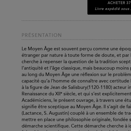
ACHETER
37
Livre expédié sous
PRÉSENTATION
Le Moyen Âge est souvent perçu comme une époque
étranger par nature à toute forme de doute, et par
cherche à repenser la question de la tradition scep
l’antiquité et l’âge classique, mais beaucoup moins 
au long du Moyen Âge une réflexion sur le problèm
capacité qu’a l’homme de connaître avec certitude l
à la figure de Jean de Salisbury(1120-1180) acteur i
e
Renaissance du XII
siècle, et qui s’est explicitem
Académiciens, le présent ouvrage, à travers une é
signifie être sceptique au Moyen Âge. Il s’agit de f
(Lactance, S. Augustin) couplé à un ensemble de tr
mettre en place une philosophie originale, fondée 
démarche scientifique. Cette démarche cherche à ide