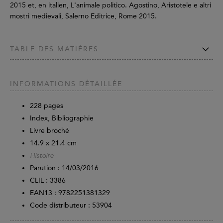
2015 et, en italien, L'animale politico. Agostino, Aristotele e altri
mostri medievali, Salerno Editrice, Rome 2015.
TABLE DES MATIÈRES
INFORMATIONS DÉTAILLÉE
228
pages
Index, Bibliographie
Livre broché
14.9 x 21.4 cm
Histoire
Parution :
14/03/2016
CLIL : 3386
EAN13 :
9782251381329
Code distributeur : 53904