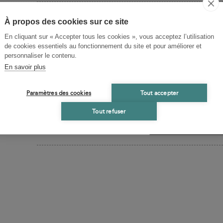
Alain Laurent
À propos des cookies sur ce site
Alain Laurent est philosophe, essayiste et directeur
En cliquant sur « Accepter tous les cookies », vous acceptez l’utilisation
la liberté » et « Penseurs de la liberté » aux Belles 
de cookies essentiels au fonctionnement du site et pour améliorer et
personnaliser le contenu.
En savoir plus
TABLE DES MATIÈRES
Paramètres des cookies
Tout accepter
Tout refuser
ACHETER
19
Livre expédié sous