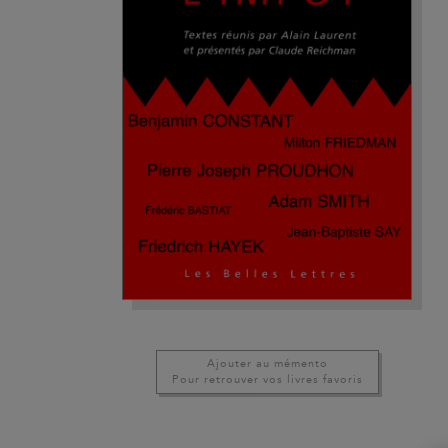
Ajouter au mémento
Pour retrouver vos livres favoris