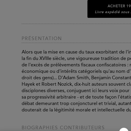
ACHETER
19
Livre expédié sous
PRÉSENTATION
Alors que la mise en cause du taux exorbitant de l'imp
la fin du XVIIIe siècle, une vigoureuse tradition de
de l'excès de prélèvements fiscaux confiscatoires :
économique ou d'intérêts catégoriels qu'au nom d'i
droit des gens)... D'Adam Smith, Benjamin Constant
Hayek et Robert Nozick, dix-huit auteurs souvent cla
disciplones diverses, conjuguent ici leurs voix po
sa progressivité arbitraire - et de toute façon l'éta
débat demeurant trop conjoncturel et trivial, autan
douterait de la légitimité morale et intellectuelle 
BIOGRAPHIES CONTRIBUTEURS