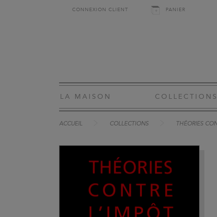
CONNEXION CLIENT
PANIER
LA MAISON
COLLECTION
ACCUEIL
COLLECTIONS
THÉORIES CON