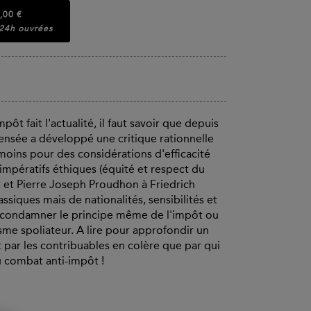
,00 €
 24h ouvrées
ôt fait l'actualité, il faut savoir que depuis
 pensée a développé une critique rationnelle
 moins pour des considérations d'efficacité
mpératifs éthiques (équité et respect du
 et Pierre Joseph Proudhon à Friedrich
ssiques mais de nationalités, sensibilités et
ur condamner le principe même de l'impôt ou
tisme spoliateur. A lire pour approfondir un
t par les contribuables en colère que par qui
du combat anti-impôt !