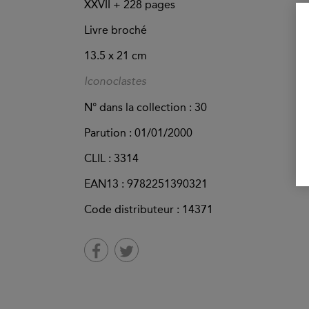
XXVII +
228
pages
Livre broché
13.5 x 21 cm
Iconoclastes
N° dans la collection : 30
Parution :
01/01/2000
CLIL : 3314
EAN13 :
9782251390321
Code distributeur : 14371