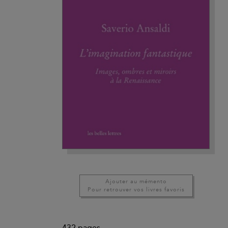
Ajouter au mémento
Pour retrouver vos livres favoris
432
pages