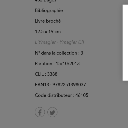
Bibliographie
Livre broché
12.5 x 19 cm
L'Ymagier - Ymagier (L')
N° dans la collection : 3
Parution :
15/10/2013
CLIL : 3388
EAN13 :
9782251398037
Code distributeur : 46105