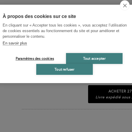
BIOGRAPHIES CONTRIBUTEURS
À propos des cookies sur ce site
En cliquant sur « Accepter tous les cookies », vous acceptez l’utilisation
Saverio Ansaldi
de cookies essentiels au fonctionnement du site et pour améliorer et
Saverio Ansaldi est maître de conférences habilité à 
personnaliser le contenu.
l’ENS Lyon. Il a notamment publié Spinoza et le Ba
En savoir plus
Bruno et Spinoza (2006) et Giordano Bruno. Une ph
Paramètres des cookies
Tout accepter
TABLE DES MATIÈRES
Tout refuser
ACHETER
27
Livre expédié sous