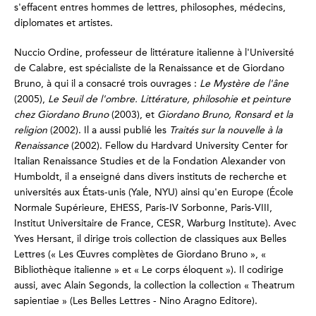
s'effacent entres hommes de lettres, philosophes, médecins,
diplomates et artistes.
Nuccio Ordine, professeur de littérature italienne à l'Université
de Calabre, est spécialiste de la Renaissance et de Giordano
Bruno, à qui il a consacré trois ouvrages :
Le Mystère de l'âne
(2005),
Le Seuil de l'ombre. Littérature, philosohie et peinture
chez Giordano Bruno
(2003), et
Giordano Bruno, Ronsard et la
religion
(2002). Il a aussi publié les
Traités sur la nouvelle à la
Renaissance
(2002). Fellow du Hardvard University Center for
Italian Renaissance Studies et de la Fondation Alexander von
Humboldt, il a enseigné dans divers instituts de recherche et
universités aux États-unis (Yale, NYU) ainsi qu'en Europe (École
Normale Supérieure, EHESS, Paris-IV Sorbonne, Paris-VIII,
Institut Universitaire de France, CESR, Warburg Institute). Avec
Yves Hersant, il dirige trois collection de classiques aux Belles
Lettres (« Les Œuvres complètes de Giordano Bruno », «
Bibliothèque italienne » et « Le corps éloquent »). Il codirige
aussi, avec Alain Segonds, la collection la collection « Theatrum
sapientiae » (Les Belles Lettres - Nino Aragno Editore).