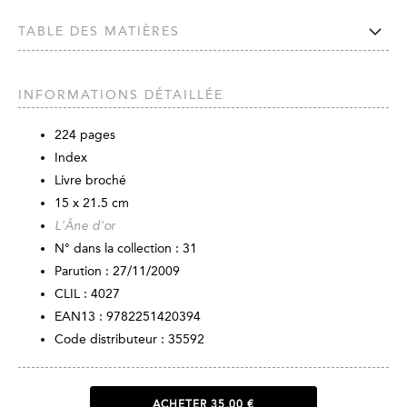
TABLE DES MATIÈRES
INFORMATIONS DÉTAILLÉE
224
pages
Index
Livre broché
15 x 21.5 cm
L'Âne d'or
N° dans la collection : 31
Parution :
27/11/2009
CLIL : 4027
EAN13 :
9782251420394
Code distributeur : 35592
ACHETER
35,00 €