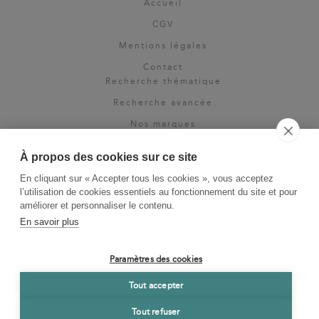
Accueil
CGV
Mentions légales
Contact
Recherche thématique
Recherche avancée
Nos marques
Rights & permissions
À propos des cookies sur ce site
Espace pro
En cliquant sur « Accepter tous les cookies », vous acceptez
Newsletter
l’utilisation de cookies essentiels au fonctionnement du site et pour
La Vie des Classiques
améliorer et personnaliser le contenu.
En savoir plus
Le Blog
Paramètres des cookies
Tout accepter
Tout refuser