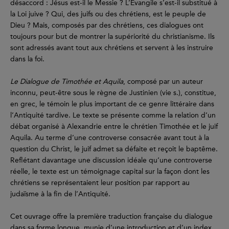
désaccord : Jésus est-il le Messie ? L’Évangile s’est-il substitué à
la Loi juive ? Qui, des juifs ou des chrétiens, est le peuple de
Dieu ? Mais, composés par des chrétiens, ces dialogues ont
toujours pour but de montrer la supériorité du christianisme. Ils
sont adressés avant tout aux chrétiens et servent à les instruire
dans la foi.
Le Dialogue de Timothée et Aquila
, composé par un auteur
inconnu, peut-être sous le règne de Justinien (vie s.), constitue,
en grec, le témoin le plus important de ce genre littéraire dans
l’Antiquité tardive. Le texte se présente comme la relation d’un
débat organisé à Alexandrie entre le chrétien Timothée et le juif
Aquila. Au terme d’une controverse consacrée avant tout à la
question du Christ, le juif admet sa défaite et reçoit le baptême.
Reflétant davantage une discussion idéale qu’une controverse
réelle, le texte est un témoignage capital sur la façon dont les
chrétiens se représentaient leur position par rapport au
judaïsme à la fin de l’Antiquité.
Cet ouvrage offre la première traduction française du dialogue
dans sa forme longue, munie d’une introduction et d’un index