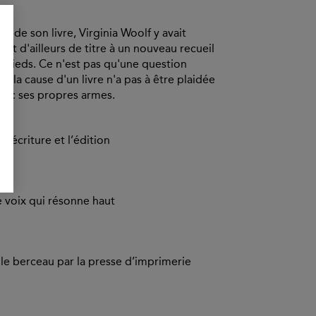
se de son livre, Virginia Woolf y avait
rt d'ailleurs de titre à un nouveau recueil
urs pieds. Ce n'est pas qu'une question
ue la cause d'un livre n'a pas à être plaidée
 avec ses propres armes.
 l’écriture et l’édition
ne voix qui résonne haut
 le berceau par la presse d’imprimerie