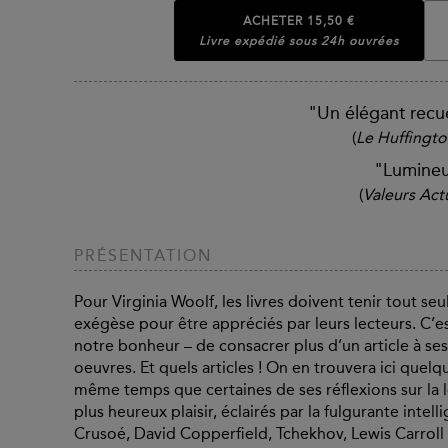
ACHETER
15,50 €
Livre expédié sous 24h ouvrées
"Un élégant recue
(
Le Huffingto
"Lumineu
(
Valeurs Act
PRÉSENTATION
Pour Virginia Woolf, les livres doivent tenir tout seu
exégèse pour être appréciés par leurs lecteurs. C’e
notre bonheur – de consacrer plus d’un article à ses
oeuvres. Et quels articles ! On en trouvera ici quel
même temps que certaines de ses réflexions sur la le
plus heureux plaisir, éclairés par la fulgurante inte
Crusoé, David Copperfield, Tchekhov, Lewis Carrol