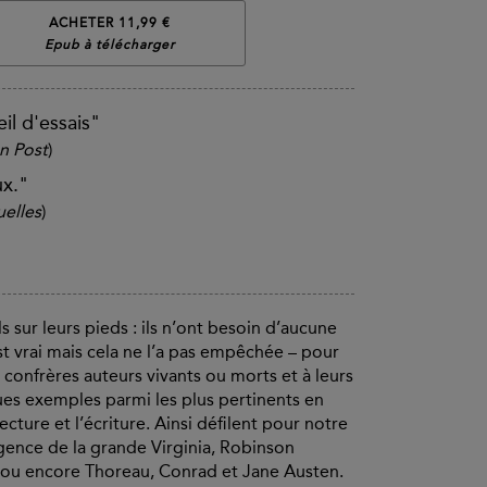
ACHETER 11,99 €
Epub à télécharger
il d'essais"
n Post
)
x."
uelles
)
ls sur leurs pieds : ils n’ont besoin d’aucune
st vrai mais cela ne l’a pas empêchée – pour
 confrères auteurs vivants ou morts et à leurs
ques exemples parmi les plus pertinents en
cture et l’écriture. Ainsi défilent pour notre
lligence de la grande Virginia, Robinson
l ou encore Thoreau, Conrad et Jane Austen.