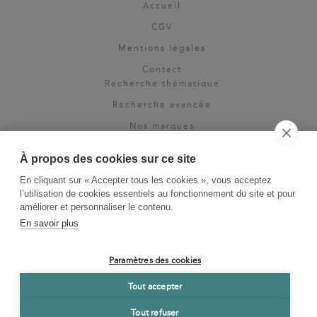
Accueil
CGV
Mentions légales
Contact
Recherche thématique
Recherche avancée
Nos marques
Rights & permissions
À propos des cookies sur ce site
Espace pro
En cliquant sur « Accepter tous les cookies », vous acceptez
Newsletter
l’utilisation de cookies essentiels au fonctionnement du site et pour
La Vie des Classiques
améliorer et personnaliser le contenu.
En savoir plus
Le Blog
Paramètres des cookies
Tout accepter
Tout refuser