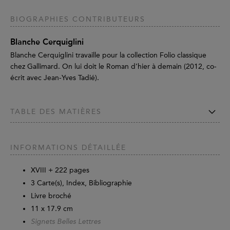
BIOGRAPHIES CONTRIBUTEURS
Blanche Cerquiglini
Blanche Cerquiglini travaille pour la collection Folio classique
chez Gallimard. On lui doit le Roman d’hier à demain (2012, co-
écrit avec Jean-Yves Tadié).
TABLE DES MATIÈRES
INFORMATIONS DÉTAILLÉE
XVIII +
222
pages
3 Carte(s), Index, Bibliographie
Livre broché
11 x 17.9 cm
Signets Belles Lettres