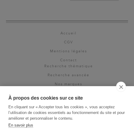
Accueil
CGV
Mentions légales
Contact
Recherche thématique
Recherche avancée
Nos marques
Rights & permissions
À propos des cookies sur ce site
Espace pro
En cliquant sur « Accepter tous les cookies », vous acceptez
Newsletter
l’utilisation de cookies essentiels au fonctionnement du site et pour
La Vie des Classiques
améliorer et personnaliser le contenu.
En savoir plus
Le Blog