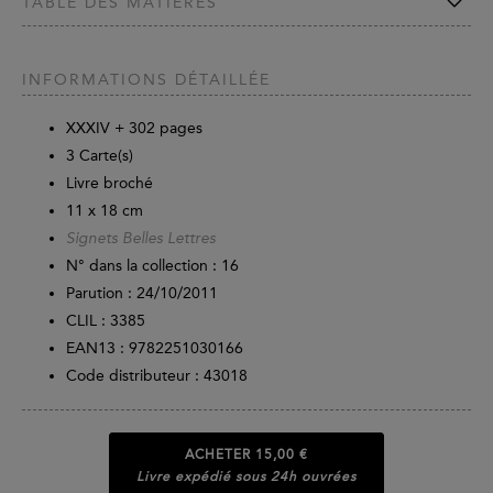
TABLE DES MATIÈRES
INFORMATIONS DÉTAILLÉE
XXXIV +
302
pages
3 Carte(s)
Livre broché
11 x 18 cm
Signets Belles Lettres
N° dans la collection : 16
Parution :
24/10/2011
CLIL : 3385
EAN13 :
9782251030166
Code distributeur : 43018
ACHETER
15,00 €
Livre expédié sous 24h ouvrées