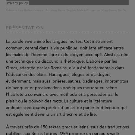
Éditions Les Belles Lettres
·
Aurélien Berra Sophie Malick-Prunier et Jean-Pierre De Giorgio - Dixit
PRÉSENTATION
La parole vive anime les langues mortes. Cet instrument
commun, central dans la vie publique, doit être efficace entre
les mains de l'homme libre et du citoyen accompli. Ainsi est née
une technique du discours: la rhétorique. Élaborée par les
Grecs, adaptée par les Romains, elle a été fondamentale dans
l'éducation des élites. Harangues, éloges et plaidoyers,
évidemment, mais aussi prières, satires, badinages, impromptus
de banquet et proclamations poétiques mettent en scène
l'habileté à convaincre avec méthode et à persuader par le
plaisir ou le pouvoir des mots. La culture et la littérature
antiques sont toutes pétries d'un art de parler et d'écouter qui
est également devenu un art d'écrire et de lire.
À travers près de 150 textes grecs et latins issus des traductions
publiées aux Belles Lettres,
Dixit
propose un parcours varié,