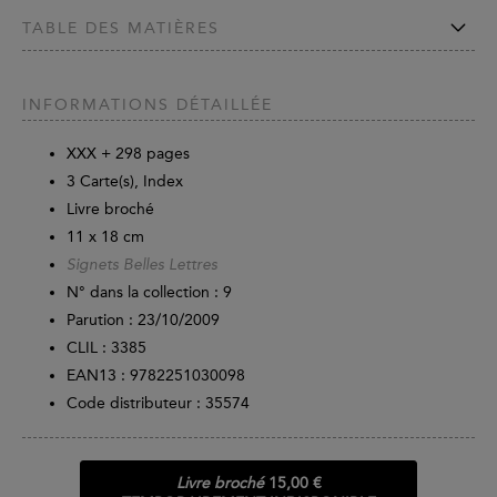
TABLE DES MATIÈRES
INFORMATIONS DÉTAILLÉE
XXX +
298
pages
3 Carte(s), Index
Livre broché
11 x 18 cm
Signets Belles Lettres
N° dans la collection : 9
Parution :
23/10/2009
CLIL : 3385
EAN13 :
9782251030098
Code distributeur : 35574
Livre broché
15,00 €