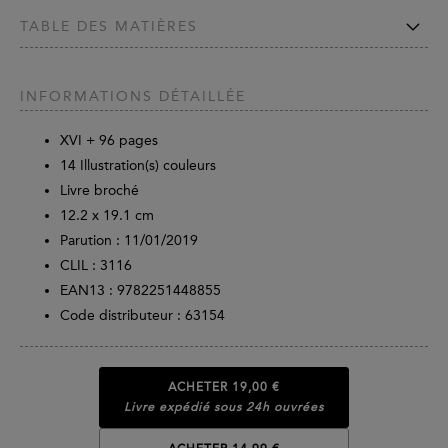
TABLE DES MATIÈRES
INFORMATIONS DÉTAILLÉE
XVI +
96
pages
14 Illustration(s) couleurs
Livre broché
12.2 x 19.1 cm
Parution :
11/01/2019
CLIL : 3116
EAN13 :
9782251448855
Code distributeur : 63154
ACHETER
19,00 €
Livre expédié sous 24h ouvrées