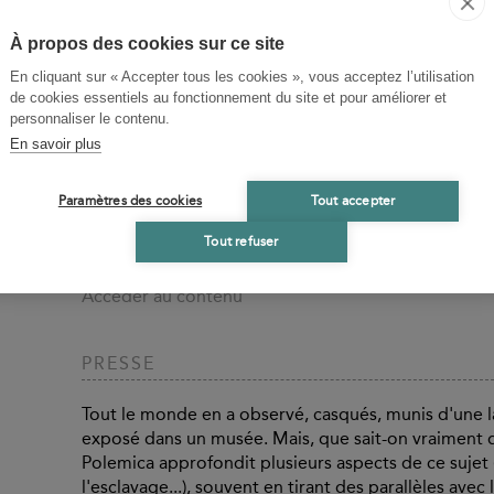
MÉDIAS
À propos des cookies sur ce site
Femmes et fronde : la guerre en Grèce ancienne, pa
En cliquant sur « Accepter tous les cookies », vous acceptez l’utilisation
Le Blog des Belles Lettres
de cookies essentiels au fonctionnement du site et pour améliorer et
Accéder au contenu
personnaliser le contenu.
En savoir plus
Entretien idéal avec Pierre Ducrey
La Vie des Classiques
Accéder au contenu
Paramètres des cookies
Tout accepter
Tout refuser
Polemica. Études sur la guerre et les armées dans l
Les Clionautes
Accéder au contenu
PRESSE
Tout le monde en a observé, casqués, munis d'une lan
exposé dans un musée. Mais, que sait-on vraiment d
Polemica approfondit plusieurs aspects de ce sujet (
l'esclavage...), souvent en tirant des parallèles ave