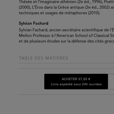
Thésée et l’imaginaire athénien (2e éd., 1996), Poé
(2000), L’Éros dans la Grèce antique (2e éd., 2002) 
techniques et usages de métaphores (2010).
Sylvian Fachard
Sylvian Fachard, ancien secrétaire scientifique de l
Mellon Professor à l’American School of Classical St
et de plusieurs études sur la défense des cités grecq
TABLE DES MATIÈRES
ACHETER
37,00 €
Livre expédié sous 24h ouvrées