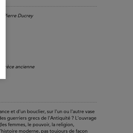
r Pierre Ducrey
a Grèce ancienne
ce et d'un bouclier, sur l'un ou l'autre vase
es guerriers grecs de l'Antiquité ? L'ouvrage
les femmes, le pouvoir, la religion,
c l'histoire moderne, pas toujours de façon