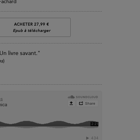
 Fachard
ACHETER 27,99 €
Epub à télécharger
 Un livre savant."
ps
)