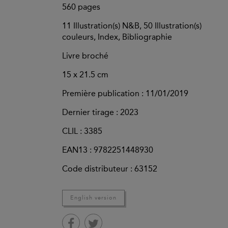
560
pages
11 Illustration(s) N&B, 50 Illustration(s)
couleurs, Index, Bibliographie
Livre broché
15 x 21.5 cm
Première publication : 11/01/2019
Dernier tirage :
2023
CLIL : 3385
EAN13 :
9782251448930
Code distributeur : 63152
English version