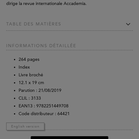
dirige la revue internationale Accademia.
TABLE DES MATIÈRES
INFORMATIONS DÉTAILLÉE
264
pages
Index
Livre broché
12.1 x 19 cm
Parution :
21/08/2019
CLIL : 3133
EAN13 :
9782251449708
Code distributeur : 64421
English version