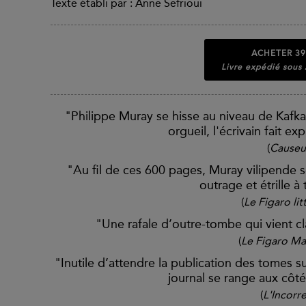
Texte établi par : Anne Sefrioui
ACHETER
39
Livre expédié sous
"Philippe Muray se hisse au niveau de Kafka
orgueil, l'écrivain fait e
(
Causeu
"Au fil de ces 600 pages, Muray vilipende 
outrage et étrille à
(
Le Figaro lit
"Une rafale d’outre-tombe qui vient cl
(
Le Figaro Ma
"Inutile d’attendre la publication des tomes s
journal se range aux côt
(
L'Incorr