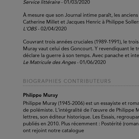
Service littéraire
- 01/03/2020
À mesure que son Journal intime paraît, les ancie
Catherine Millet et Jacques Henric à Philippe Soller
L'OBS
- 02/04/2020
Couvrant trois années cruciales (1989-1991), le tro
Muray vaut celui des Goncourt. Y revendiquant le troub
déclare la guerre à son temps. Avec panache et intel
Le Matricule des Anges
- 01/06/2020
BIOGRAPHIES CONTRIBUTEURS
Philippe Muray
Philippe Muray (1945-2006) est un essayiste et rom
de polémiste. L'intégralité de l'œuvre de Philippe M
lettres, son éditeur historique. Les Essais, regroup
publiés en 2010. Plus récemment : Postérité (roman,
ont rejoint notre catalogue