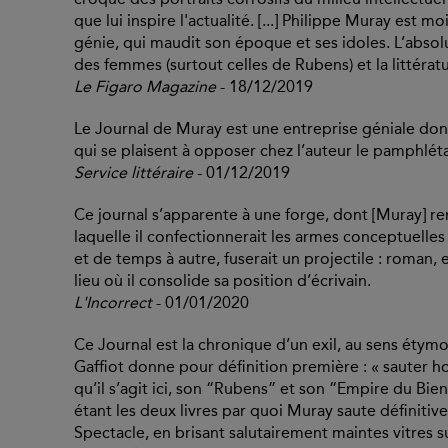
que lui inspire l'actualité. [...] Philippe Muray est
génie, qui maudit son époque et ses idoles. L’absol
des femmes (surtout celles de Rubens) et la littératu
Le Figaro Magazine
- 18/12/2019
Le Journal de Muray est une entreprise géniale dont 
qui se plaisent à opposer chez l’auteur le pamphléta
Service littéraire
- 01/12/2019
Ce journal s’apparente à une forge, dont [Muray] re
laquelle il confectionnerait les armes conceptuelles
et de temps à autre, fuserait un projectile : roman, es
lieu où il consolide sa position d’écrivain.
L'Incorrect
- 01/01/2020
Ce Journal est la chronique d’un exil, au sens étymol
Gaffiot donne pour définition première : « sauter hor
qu’il s’agit ici, son “Rubens” et son “Empire du Bi
étant les deux livres par quoi Muray saute définiti
Spectacle, en brisant salutairement maintes vitres 