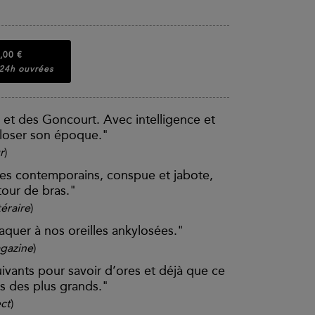
,00 €
 24h ouvrées
 et des Goncourt. Avec intelligence et
xploser son époque."
r
)
ses contemporains, conspue et jabote,
 tour de bras."
téraire
)
aquer à nos oreilles ankylosées."
gazine
)
uivants pour savoir d’ores et déjà que ce
és des plus grands."
ect
)