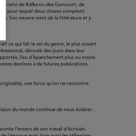
u de celui de Kafka ou des Goncourt, de
alisé, pour lequel deux choses comptent
ite. Son oeuvre vient de la littérature et y
hait ce qui fait le sel du genre, le plus ouvert
onfessionnal, déroulé des jours dans leur
 rapportés, lieu d’épanchement plus ou moins
extes destinés à de futures publications.
originalité, une force qu’on ne rencontre
 vision du monde continue de nous éclairer.
onte l’envers de son travail d’écrivain,
 de l’époque mais livre aussi les réflexions