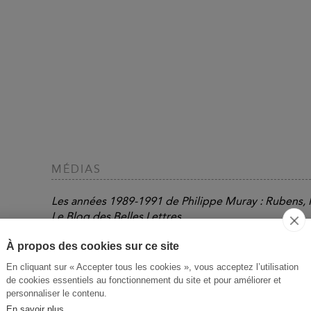
MÉDIAS
Les années 1989-1991 de Philippe Muray : Rubens,
Le Blog des Belles Lettres
Accéder au contenu
À propos des cookies sur ce site
En cliquant sur « Accepter tous les cookies », vous acceptez l’utilisation
PRESSE
de cookies essentiels au fonctionnement du site et pour améliorer et
personnaliser le contenu.
Ce Journal, dont la lecture procure une jouissance
En savoir plus