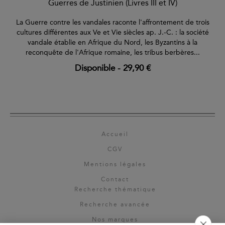
Guerres de Justinien (Livres III et IV)
La Guerre contre les vandales raconte l'affrontement de trois
cultures différentes aux Ve et Vie siècles ap. J.-C. : la société
vandale établie en Afrique du Nord, les Byzantins à la
reconquête de l'Afrique romaine, les tribus berbères...
Disponible
-
29,90 €
Accueil
CGV
Mentions légales
Contact
Recherche thématique
Recherche avancée
Nos marques