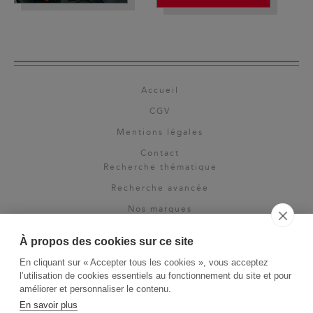
Accueil
CGV
Mentions légales
Contact
Recherche thématique
Recherche avancée
Nos marques
Rights & permissions
À propos des cookies sur ce site
Espace pro
En cliquant sur « Accepter tous les cookies », vous acceptez
Newsletter
l’utilisation de cookies essentiels au fonctionnement du site et pour
La Vie des Classiques
améliorer et personnaliser le contenu.
En savoir plus
Le Blog