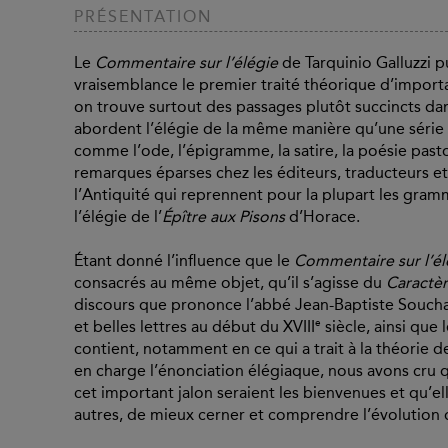
PRÉSENTATION
Le
Commentaire sur l’élégie
de Tarquinio Galluzzi p
vraisemblance le premier traité théorique d’import
on trouve surtout des passages plutôt succincts dan
abordent l’élégie de la même manière qu’une série
comme l’ode, l’épigramme, la satire, la poésie pasto
remarques éparses chez les éditeurs, traducteurs 
l’Antiquité qui reprennent pour la plupart les gramm
l’élégie de l’
Épître aux Pisons
d’Horace.
Étant donné l’influence que le
Commentaire sur l’él
consacrés au même objet, qu’il s’agisse du
Caractè
discours que prononce l’abbé Jean-Baptiste Soucha
e
et belles lettres au début du XVIII
siècle, ainsi que 
contient, notamment en ce qui a trait à la théorie de
en charge l’énonciation élégiaque, nous avons cru q
cet important jalon seraient les bienvenues et qu’el
autres, de mieux cerner et comprendre l’évolution 