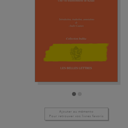
Ajouter au mémento
Pour retrouver vos livres favoris