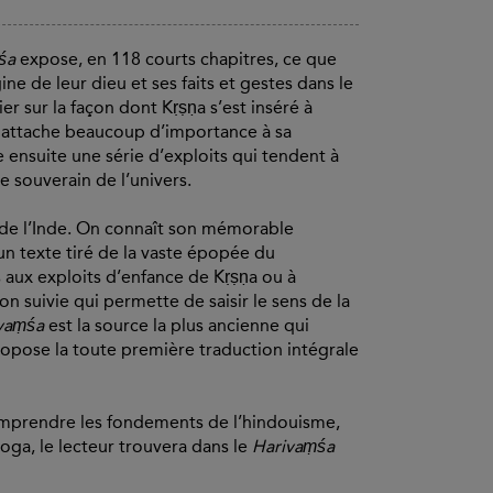
śa
expose, en 118 courts chapitres, ce que
ne de leur dieu et ses faits et gestes dans le
er sur la façon dont Kṛṣṇa s’est inséré à
Il attache beaucoup d’importance à sa
 ensuite une série d’exploits qui tendent à
e souverain de l’univers.
es de l’Inde. On connaît son mémorable
un texte tiré de la vaste épopée du
 aux exploits d’enfance de Kṛṣṇa ou à
on suivie qui permette de saisir le sens de la
ivaṃśa
est la source la plus ancienne qui
opose la toute première traduction intégrale
 comprendre les fondements de l’hindouisme,
yoga, le lecteur trouvera dans le
Harivaṃśa