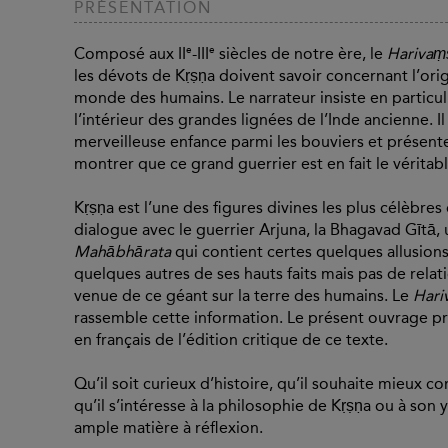
PRÉSENTATION
e
e
Composé aux II
-III
siècles de notre ère, le
Harivaṃ
les dévots de Kṛṣṇa doivent savoir concernant l’origi
monde des humains. Le narrateur insiste en particuli
l’intérieur des grandes lignées de l’Inde ancienne. 
merveilleuse enfance parmi les bouviers et présente
montrer que ce grand guerrier est en fait le véritabl
Kṛṣṇa est l’une des figures divines les plus célèbr
dialogue avec le guerrier Arjuna, la Bhagavad Gītā, 
Mahābhārata
qui contient certes quelques allusions
quelques autres de ses hauts faits mais pas de relati
venue de ce géant sur la terre des humains. Le
Har
rassemble cette information. Le présent ouvrage pr
en français de l’édition critique de ce texte.
Qu’il soit curieux d’histoire, qu’il souhaite mieux
qu’il s’intéresse à la philosophie de Kṛṣṇa ou à son 
ample matière à réflexion.