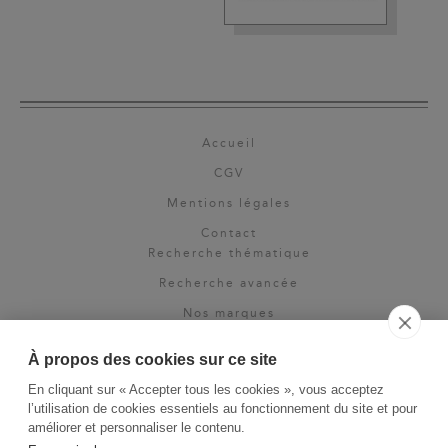
Accueil
CGV
Mentions légales
Contact
Recherche thématique
Recherche avancée
Nos marques
Rights & permissions
À propos des cookies sur ce site
Espace pro
En cliquant sur « Accepter tous les cookies », vous acceptez
Newsletter
l’utilisation de cookies essentiels au fonctionnement du site et pour
La Vie des Classiques
améliorer et personnaliser le contenu.