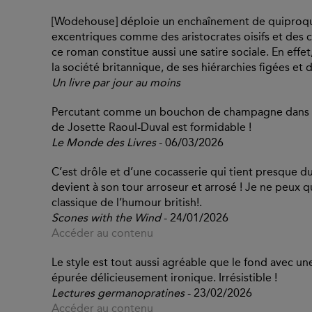
[Wodehouse] déploie un enchaînement de quiproq
excentriques comme des aristocrates oisifs et des c
ce roman constitue aussi une satire sociale. En effet
la société britannique, de ses hiérarchies figées et d
Un livre par jour au moins
Percutant comme un bouchon de champagne dans l'o
de Josette Raoul-Duval est formidable !
Le Monde des Livres
- 06/03/2026
C’est drôle et d’une cocasserie qui tient presque 
devient à son tour arroseur et arrosé ! Je ne peux q
classique de l’humour british!.
Scones with the Wind
- 24/01/2026
Accéder au contenu
Le style est tout aussi agréable que le fond avec un
épurée délicieusement ironique. Irrésistible !
Lectures germanopratines
- 23/02/2026
Accéder au contenu