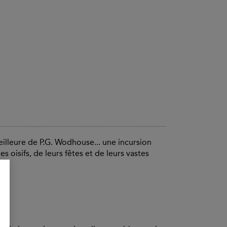
illeure de P.G. Wodhouse... une incursion
es oisifs, de leurs fêtes et de leurs vastes