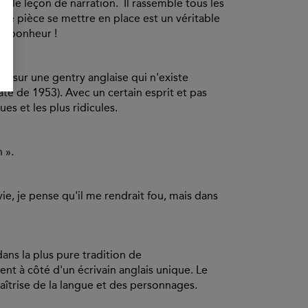
ble leçon de narration. Il rassemble tous les
que pièce se mettre en place est un véritable
de bonheur !
x sur une gentry anglaise qui n'existe
ate de 1953). Avec un certain esprit et pas
es et les plus ridicules.
 ».
 vie, je pense qu'il me rendrait fou, mais dans
ns la plus pure tradition de
t à côté d'un écrivain anglais unique. Le
aîtrise de la langue et des personnages.