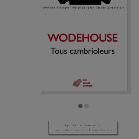
Ajouter au mémento
Pour retrouver vos livres favoris