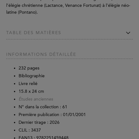
l’élégie chrétienne (Lactance, Venance Fortunat) à l’élégie néo-
latine (Pontano).
TABLE DES MATIÈRES
INFORMATIONS DÉTAILLÉE
232
pages
Bibliographie
Livre relié
15.8 x 24 cm
Études anciennes
N° dans la collection : 61
Première publication : 01/01/2001
Dernier tirage :
2026
CLIL : 3437
EAN13 :
9782251459448