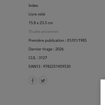
Index
Livre relié
15.8 x 23.5 cm
Études anciennes
Première publication : 01/01/1985
Dernier tirage :
2026
CLIL : 3127
EAN13 :
9782251459530