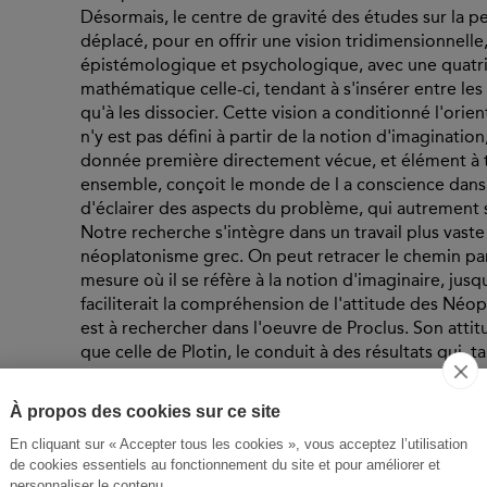
Désormais, le centre de gravité des études sur la p
déplacé, pour en offrir une vision tridimensionnelle,
épistémologique et psychologique, avec une quat
mathématique celle-ci, tendant à s'insérer entre le
qu'à les dissocier. Cette vision a conditionné l'orie
n'y est pas défini à partir de la notion d'imagination
donnée première directement vécue, et élément à t
ensemble, conçoit le monde de l a conscience dans 
d'éclairer des aspects du problème, qui autrement
Notre recherche s'intègre dans un travail plus vaste
néoplatonisme grec. On peut retracer le chemin par
mesure où il se réfère à la notion d'imaginaire, jusq
faciliterait la compréhension de l'attitude des Néo
est à rechercher dans l'oeuvre de Proclus. Son attit
que celle de Plotin, le conduit à des résultats qui, ta
Comme la partie fondamentale de l'oeuvre de Proc
dialogues platoniciens, elle facilite l'accès de certa
À propos des cookies sur ce site
D'environ deux siècles plus éloigné de Platon que 
En cliquant sur « Accepter tous les cookies », vous acceptez l’utilisation
l'Académie dès l'âge de 20 ans, Proclus a su profi
de cookies essentiels au fonctionnement du site et pour améliorer et
authentiques du platonisme. Ses écrits reflètent 
personnaliser le contenu.