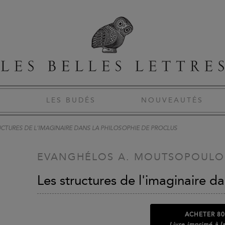
S
LES BUDÉS
NOUVEAUTÉS
UCTURES DE L'IMAGINAIRE DANS LA PHILOSOPHIE DE PROCLUS
EVANGHÉLOS A. MOUTSOPOULO
Les structures de l'imaginaire d
ACHETER
80
Livre imprimé à 