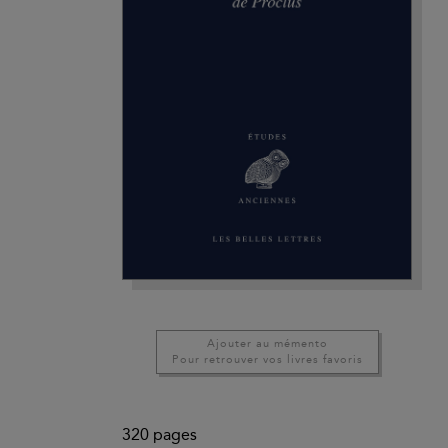
Ajouter au mémento
Pour retrouver vos livres favoris
320
pages