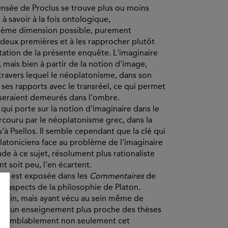
ensée de Proclus se trouve plus ou moins
 à savoir à la fois ontologique,
rième dimension possible, purement
s deux premières et à les rapprocher plutôt
ntation de la présente enquête. L'imaginaire
, mais bien à partir de la notion d'image,
ravers lequel le néoplatonisme, dans son
ses rapports avec le transréel, ce qui permet
 seraient demeurés dans l'ombre.
 qui porte sur la notion d'imaginaire dans le
couru par le néoplatonisme grec, dans la
u'à Psellos. Il semble cependant que la clé qui
platoniciens face au problème de l'imaginaire
ude à ce sujet, résolument plus rationaliste
nt soit peu, l'en écartent.
lus est exposée dans les
Commentaires
de
ins aspects de la philosophie de Platon.
Plotin, mais ayant vécu au sein même de
ter d'un enseignement plus proche des thèses
vraisemblablement non seulement cet