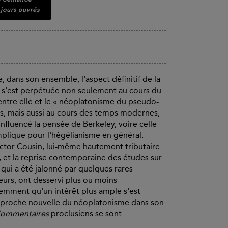
 jours ouvrés
e, dans son ensemble, l'aspect définitif de la
le s'est perpétuée non seulement au cours du
entre elle et le « néoplatonisme du pseudo-
los, mais aussi au cours des temps modernes,
influencé la pensée de Berkeley, voire celle
plique pour l'hégélianisme en général.
Victor Cousin, lui-même hautement tributaire
, et la reprise contemporaine des études sur
 qui a été jalonné par quelques rares
lleurs, ont desservi plus ou moins
emment qu'un intérêt plus ample s'est
approche nouvelle du néoplatonisme dans son
ommentaires
proclusiens se sont