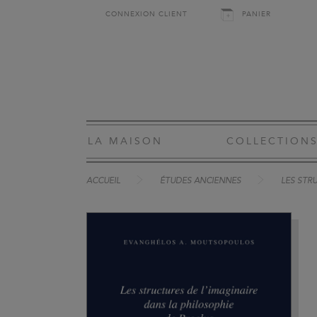
CONNEXION CLIENT
PANIER
LA MAISON
COLLECTION
ACCUEIL
ÉTUDES ANCIENNES
LES STR