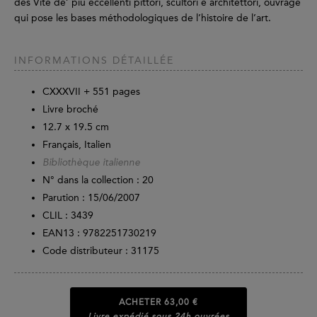
des Vite de’ più eccellenti pittori, scultori e architettori, ouvrage
qui pose les bases méthodologiques de l’histoire de l’art.
INFORMATIONS DÉTAILLÉE
CXXXVII +
551
pages
Livre broché
12.7 x 19.5 cm
Français, Italien
Bibliothèque italienne
N° dans la collection : 20
Parution :
15/06/2007
CLIL : 3439
EAN13 :
9782251730219
Code distributeur : 31175
ACHETER
63,00 €
Livre expédié sous 24h ouvrées