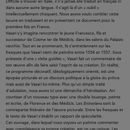
Difficile à trouver en Italie, il n’a jamais été traduit en français ni
dans aucune autre langue. Il s’agit là d’un « oubli »
intellectuellement choquant. Nous avons voulu combler cette
lacune en traduisant et en présentant ce document pour la
première fois en France.
Vasari s’y imagine rencontrer le jeune Francesco, fils et
successeur de Cosme Ier de Médicis, dans les salons du Palazzo
vecchio. Tout en se promenant, ils s’entretiennent sur les
fresques que Vasari vient de peindre entre 1554 et 1557. Sous
prétexte d’une « visite guidée », Vasari fait un commentaire de
son œuvre afin de faire saisir l’esprit de sa création. En réalité,
ce programme décoratif, idéologiquement orienté, est une
épopée picturale et un discours politique à la gloire du prince
mais aussi de Vasari lui-même. Plus qu’un simple traité
d’adulation, nous avons ici une démarche d’héroïsation. Art
courtisan d’un nouveau type avec une double louange, peinte
et écrite, de Florence et des Médicis. Les
Entretiens
sont la
contrepartie littéraire de l’œuvre picturale. Entre les fresques et
le texte de Vasari s’établit un rapport de spécularité.
Cet ouvrage, dans lequel nous voyons un peintre commenter
avec complaisance sa propre création, est un cas unique. Les