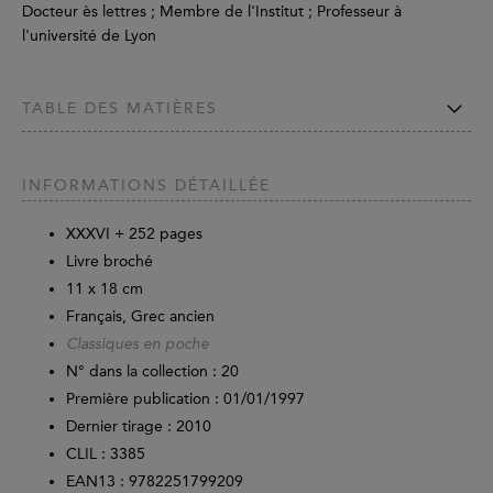
Docteur ès lettres ; Membre de l'Institut ; Professeur à
l'université de Lyon
TABLE DES MATIÈRES
INFORMATIONS DÉTAILLÉE
XXXVI +
252
pages
Livre broché
11 x 18 cm
Français, Grec ancien
Classiques en poche
N° dans la collection : 20
Première publication : 01/01/1997
Dernier tirage :
2010
CLIL : 3385
EAN13 :
9782251799209