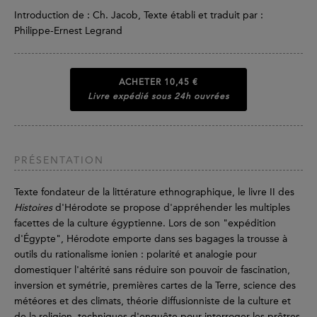
Introduction de : Ch. Jacob, Texte établi et traduit par :
Philippe-Ernest Legrand
ACHETER
10,45 €
Livre expédié sous 24h ouvrées
PRÉSENTATION
Texte fondateur de la littérature ethnographique, le livre II des
Histoires
d'Hérodote se propose d'appréhender les multiples
facettes de la culture égyptienne. Lors de son "expédition
d'Égypte", Hérodote emporte dans ses bagages la trousse à
outils du rationalisme ionien : polarité et analogie pour
domestiquer l'altérité sans réduire son pouvoir de fascination,
inversion et symétrie, premières cartes de la Terre, science des
météores et des climats, théorie diffusionniste de la culture et
de la religion, techniques d'enquête pour interroger les prêtres