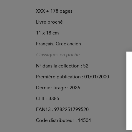
XXX +
178
pages
Livre broché
11 x 18 cm
Français, Grec ancien
Classiques en poche
N° dans la collection : 52
Première publication : 01/01/2000
Dernier tirage :
2026
CLIL : 3385
EAN13 :
9782251799520
Code distributeur : 14504