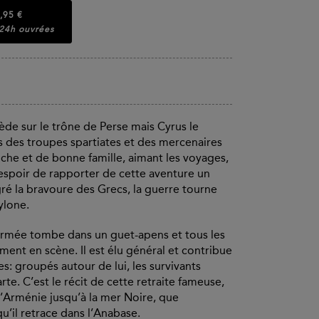
,95 €
 24h ouvrées
ccède sur le trône de Perse mais Cyrus le
s des troupes spartiates et des mercenaires
iche et de bonne famille, aimant les voyages,
l'espoir de rapporter de cette aventure un
ré la bravoure des Grecs, la guerre tourne
ylone.
’armée tombe dans un guet-apens et tous les
ent en scène. Il est élu général et contribue
s: groupés autour de lui, les survivants
te. C’est le récit de cette retraite fameuse,
l’Arménie jusqu’à la mer Noire, que
’il retrace dans l’Anabase.