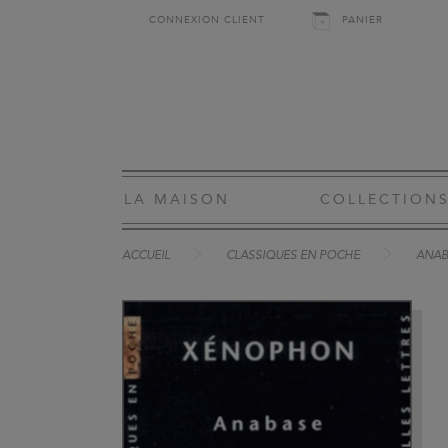
CONNEXION CLIENT
PANIER
LA MAISON
COLLECTION
ACCUEIL
CLASSIQUES EN POCHE
ANABA