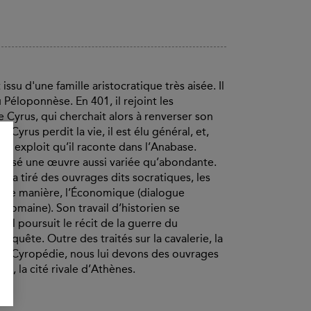
ssu d'une famille aristocratique très aisée. Il
Péloponnèse. En 401, il rejoint les
Cyrus, qui cherchait alors à renverser son
Cyrus perdit la vie, il est élu général, et,
te, exploit qu’il raconte dans l’Anabase.
aissé une œuvre aussi variée qu’abondante.
il a tiré des ouvrages dits socratiques, les
aine manière, l’Économique (dialogue
domaine). Son travail d’historien se
il poursuit le récit de la guerre du
quête. Outre des traités sur la cavalerie, la
 la Cyropédie, nous lui devons des ouvrages
e, la cité rivale d’Athènes.