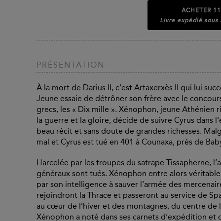
ACHETER
11
Livre expédié sous
PRÉSENTATION
À la mort de Darius II, c'est Artaxerxès II qui lui su
Jeune essaie de détrôner son frère avec le concour
grecs, les « Dix mille ». Xénophon, jeune Athénien r
la guerre et la gloire, décide de suivre Cyrus dans 
beau récit et sans doute de grandes richesses. Malg
mal et Cyrus est tué en 401 à Counaxa, près de Bab
Harcelée par les troupes du satrape Tissapherne, l
généraux sont tués. Xénophon entre alors véritablem
par son intelligence à sauver l’armée des mercenaire
rejoindront la Thrace et passeront au service de Spar
au cœur de l’hiver et des montagnes, du centre de 
Xénophon a noté dans ses carnets d’expédition et qu