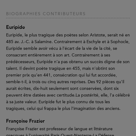
BIOGRAPHIES CONTRIBUTEURS
Euripide
Euripide, le plus tragique des poètes selon Aristote, serait né en
485 av. J.-C. à Salamine. Contrairement à Eschyle et à Sophocle,
Euripide semble avoir vécu à l’écart de la vie de la cité, se
consacrant entièrement à son art. Contrairement à ses
prédécesseurs, Euripide n’a pas obtenu un succès digne de son
talent. Il devint poète tragique en 455, mais n’obtint son
premier prix qu’en 441, consécration qui lui fut accordée,
semble-t-il, à trois ou cinq autres reprises. Des 92 pièces qu’il
aurait écrites, dix-huit seulement sont conservées, dont six
peuvent être datées avec certitude.La postérité, elle, l’a célébré
à sa juste valeur. Euripide fut le plus connu de tous les
tragiques, celui qui frappa le plus l’imagination des anciens.
Françoise Frazier
Françoise Frazier est professeur de langue et littérature
grecques à l'université Paris Ouest-Nanterre-La Défense.