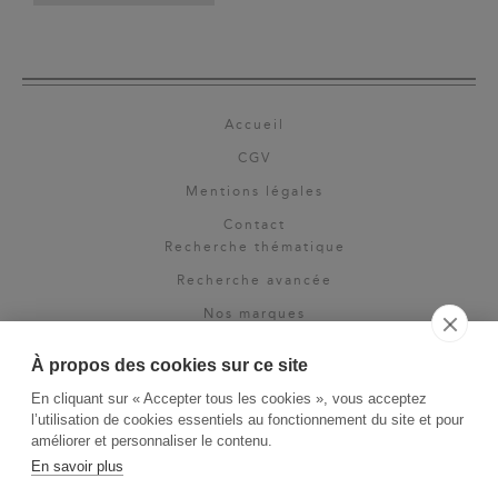
Accueil
CGV
Mentions légales
Contact
Recherche thématique
Recherche avancée
Nos marques
Rights & permissions
À propos des cookies sur ce site
Espace pro
En cliquant sur « Accepter tous les cookies », vous acceptez
Newsletter
l’utilisation de cookies essentiels au fonctionnement du site et pour
La Vie des Classiques
améliorer et personnaliser le contenu.
En savoir plus
Le Blog