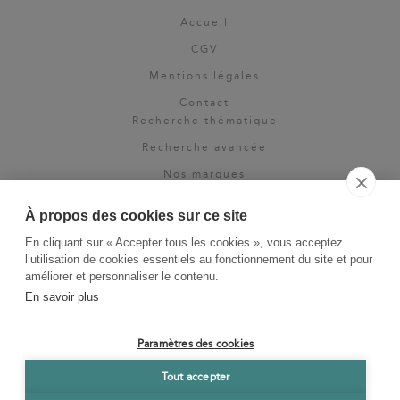
Accueil
CGV
Mentions légales
Contact
Recherche thématique
Recherche avancée
Nos marques
Rights & permissions
À propos des cookies sur ce site
Espace pro
En cliquant sur « Accepter tous les cookies », vous acceptez
Newsletter
l’utilisation de cookies essentiels au fonctionnement du site et pour
La Vie des Classiques
améliorer et personnaliser le contenu.
En savoir plus
Le Blog
Paramètres des cookies
Tout accepter