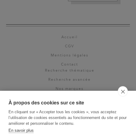
Accueil
CGV
Mentions légales
Contact
Recherche thématique
Recherche avancée
Nos marques
Rights & permissions
À propos des cookies sur ce site
Espace pro
En cliquant sur « Accepter tous les cookies », vous acceptez
Newsletter
l’utilisation de cookies essentiels au fonctionnement du site et pour
La Vie des Classiques
améliorer et personnaliser le contenu.
En savoir plus
Le Blog