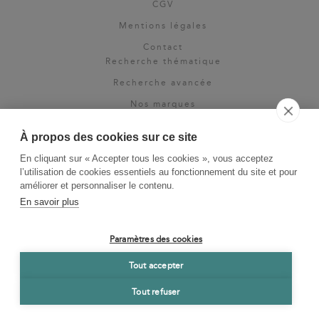
CGV
Mentions légales
Contact
Recherche thématique
Recherche avancée
Nos marques
Rights & permissions
À propos des cookies sur ce site
Espace pro
En cliquant sur « Accepter tous les cookies », vous acceptez
Newsletter
l’utilisation de cookies essentiels au fonctionnement du site et pour
La Vie des Classiques
améliorer et personnaliser le contenu.
En savoir plus
Le Blog
Paramètres des cookies
Tout accepter
Tout refuser