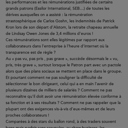
les performances et les rémunérations justifiées de certains
grands patrons (Essilor International, SEB…) de toutes les
dérives auxquelles on a assisté : la rémunération
strastosphérique de Carlos Goshn, les indemnités de Patrick
Kron lors de son départ d’Alstom, la retraite chapeau annuelle
de Lindsay Owen Jones de 3,4 millions d’euros !
Ces rémunérations sont elles légitimes par rapport aux
collaborateurs dans l’entreprise à l’heure d’internet où la
transparence est de règle ?
Au « pas vu, pas pris , pas grave », succède désormais le « vu,
pris, très grave », surtout lorsque le Patron part avec un pactole
alors que des plans sociaux se mettent en place dans le groupe.
Et pourtant comment ne pas souligner la difficulté de
sélectionner le bon dirigeant, celui qui a en main l’avenir de
plusieurs dizaines de milliers de salariés ? Comment ne pas
reconnaître qu’il doit avoir une rémunération élevée conforme à
sa fonction et à ses résultats ? Comment ne pas rappeler que la
plupart ont des exigences vis-à-vis d’eux-mêmes et de leurs
proches collaborateurs !
Comparées à des stars du ballon rond, à des traders souvent
bons mais parfois sans scrupules, au show business, les