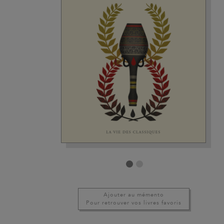
Ajouter au mémento
Pour retrouver vos livres favoris