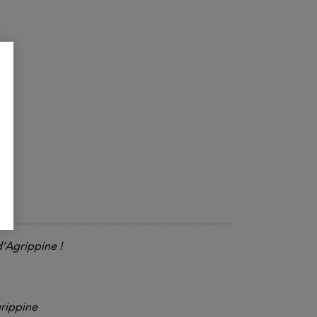
d’Agrippine !
grippine