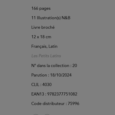
166
pages
11 Illustration(s) N&B
Livre broché
12 x 18 cm
Français, Latin
Les Petits Latins
N° dans la collection : 20
Parution :
18/10/2024
CLIL : 4030
EAN13 :
9782377751082
Code distributeur : 75996