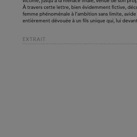
victime, jusqu’à la menace finale, venue de son pro
À travers cette lettre, bien évidemment fictive, déc
femme phénoménale à l’ambition sans limite, avide
entièrement dévouée à un fils unique qui, lui devant
EXTRAIT