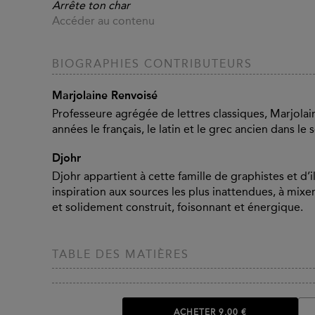
Arrête ton char
Accéder au contenu
BIOGRAPHIES CONTRIBUTEURS
Marjolaine Renvoisé
Professeure agrégée de lettres classiques, Marjola
années le français, le latin et le grec ancien dans l
Djohr
Djohr appartient à cette famille de graphistes et d’il
inspiration aux sources les plus inattendues, à mixer 
et solidement construit, foisonnant et énergique.
TABLE DES MATIÈRES
ACHETER
9,00 €