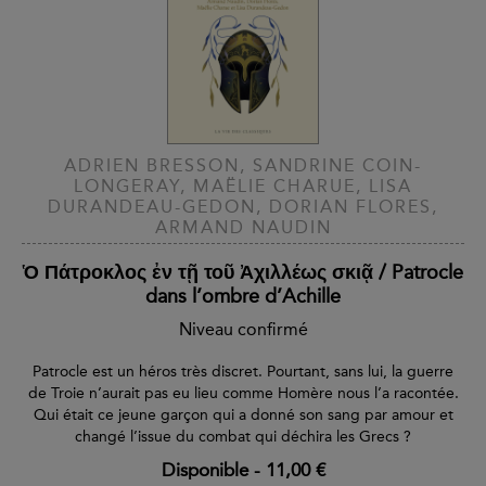
ADRIEN BRESSON, SANDRINE COIN-
LONGERAY, MAËLIE CHARUE, LISA
DURANDEAU-GEDON, DORIAN FLORES,
ARMAND NAUDIN
Ὁ Πάτροκλος ἐν τῇ τοῦ Ἀχιλλέως σκιᾷ / Patrocle
dans l’ombre d’Achille
Niveau confirmé
Patrocle est un héros très discret. Pourtant, sans lui, la guerre
de Troie n’aurait pas eu lieu comme Homère nous l’a racontée.
Qui était ce jeune garçon qui a donné son sang par amour et
changé l’issue du combat qui déchira les Grecs ?
Disponible
-
11,00 €