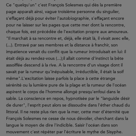
Ce "quelqu'un" c'est François Solesmes qui dès la première
page apparaît ainsi, vague troisième personne du singulier,
s'effaçant déjà pour éviter l'autobiographie, s'effaçant encore
pour ne laisser sur les pages que cette mer dont la rencontre,
chaque fois, est précédée de l'excitation propre aux amoureux.
"Il marchait à sa rencontre et, déjà, elle était là, il vivait avec elle,
(...). Entravé par ses membres et la distance à franchir, son
impatience venait du conflit que la rumeur introduisait en lui: il
était déjà au rendez-vous (...);il allait comme d'instinct la bête
assoiffée descend à la rive. A la rencontre d'un visage dont il
savait par la rumeur qu'inépuisable, irréductible, il était la soif
même".L'excitation laisse parfois la place à cette étrange
sérénité ou la lumière pure de la plage et la rumeur de l'océan
aspirent le corps de l'homme allongé presqu'enfoui dans le
sable. La conscience en repos, hypnotisée par le "languide désir
de durer", l'esprit peut alors se dissoudre dans l'éther chaud du
littoral. Il ne reste plus rien que la mer, cette mer d'éternité que
François Solesmes ne cesse de nous dévoiler, cherchant dans la
langue le moyen de dire l'indicible. Saisir l'océan dans son
mouvement c'est répéter par l'écriture le mythe de Sisyphe.