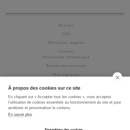
Accueil
CGV
Mentions légales
Contact
Recherche thématique
Recherche avancée
Nos marques
Rights & permissions
À propos des cookies sur ce site
Espace pro
En cliquant sur « Accepter tous les cookies », vous acceptez
Newsletter
l’utilisation de cookies essentiels au fonctionnement du site et pour
La Vie des Classiques
améliorer et personnaliser le contenu.
En savoir plus
Le Blog
Paramètres des cookies