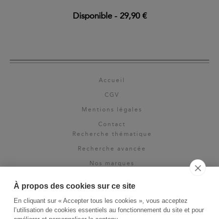
Disponible
-
29,90 €
Accueil
CGV
Mentions légales
Contact
Recherche thématique
Recherche avancée
Nos marques
Rights & permissions
À propos des cookies sur ce site
Espace pro
En cliquant sur « Accepter tous les cookies », vous acceptez
Newsletter
l’utilisation de cookies essentiels au fonctionnement du site et pour
La Vie des Classiques